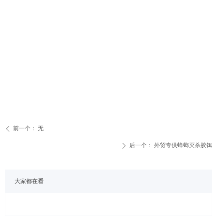
前一个：
无
ꄴ
后一个：
外贸专供蟑螂灭杀胶饵
ꄲ
大家都在看